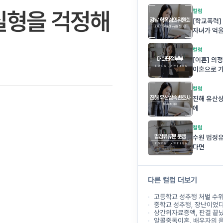
 실형을 걱정해
컬럼
[학교폭력]
자녀가 억
컬럼
[이혼] 의
이혼으로 
컬럼
진해 유산
에
컬럼
수원 법정
다면
다른 컬럼 더보기
고등학교 성추행 처벌 수
중학교 성추행, 장난이었다는 말
상간위자료증액, 판결 끝났다고
알콜중독이혼, 배우자의 음주 문제로