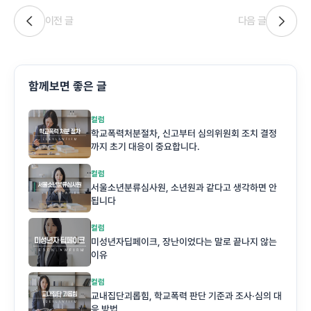
이전 글
다음 글
함께보면 좋은 글
컬럼
학교폭력처분절차, 신고부터 심의위원회 조치 결정
까지 초기 대응이 중요합니다.
컬럼
서울소년분류심사원, 소년원과 같다고 생각하면 안
됩니다
컬럼
미성년자딥페이크, 장난이었다는 말로 끝나지 않는
이유
컬럼
교내집단괴롭힘, 학교폭력 판단 기준과 조사·심의 대
응 방법