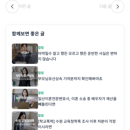
이전 글
다음 글
함께보면 좋은 글
컬럼
마약밀수 알고 했든 모르고 했든 운반한 사실은 변하
지 않습니다
컬럼
부모님유산상속 기여분까지 확인해봐야죠
컬럼
일산이혼전문변호사, 이혼 소송 중 배우자가 재산을
빼돌린다면
컬럼
[학교폭력] 수원 교육청학폭 조사 이후 처분이 걱정
이시라면