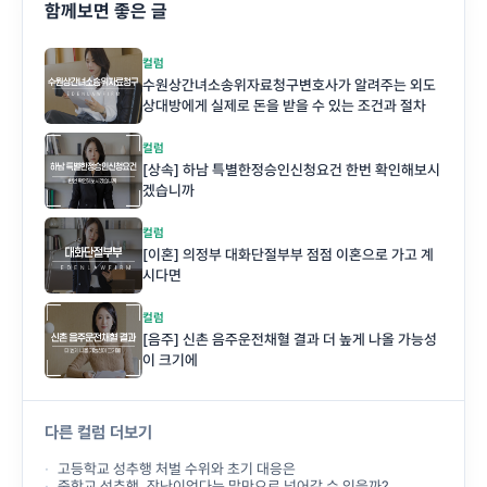
함께보면 좋은 글
컬럼
수원상간녀소송위자료청구변호사가 알려주는 외도
상대방에게 실제로 돈을 받을 수 있는 조건과 절차
컬럼
[상속] 하남 특별한정승인신청요건 한번 확인해보시
겠습니까
컬럼
[이혼] 의정부 대화단절부부 점점 이혼으로 가고 계
시다면
컬럼
[음주] 신촌 음주운전채혈 결과 더 높게 나올 가능성
이 크기에
다른 컬럼 더보기
고등학교 성추행 처벌 수위와 초기 대응은
중학교 성추행, 장난이었다는 말만으로 넘어갈 수 있을까?