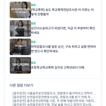
컬럼
[학교폭력] 송도 학교폭력전담조사관 이 이후는 어
떻게 진행될까
컬럼
상간녀소송피고가 되었다면, 지금 이 부분부터 확인
하세요
컬럼
마약검찰조사를 앞둔 순간, 구속 피하고 실형 면하려
면 반드시 확인하세요.
컬럼
초등학교학교폭력 심각성 고학년보다 더해
다른 컬럼 더보기
[음주운전] 서울음주운전경찰조사, 경찰에서 출석하라고 연락이 왔는데 무엇부터 준비해야 하나요?
[음주운전] 인천음주운전변호사상담, 경찰조사를 받기 전에 꼭 받아야 하나요?
[음주운전] 음주운전2회처벌 기준, 두 번째 적발이면 바로 가중처벌되나요?
[음주운전] 숙취음주운전구제, 전날 술을 마시고 잠까지 잤는데도 음주운전으로 처벌되나요?