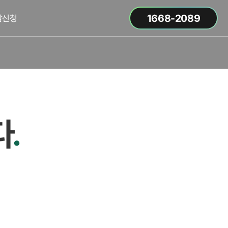
1668-2089
담신청
다
.