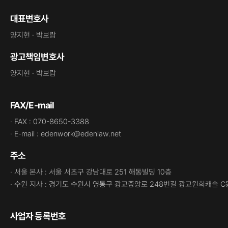
대표변호사
양지현 · 박보람
광고책임변호사
양지현 · 박보람
FAX/E-mail
· FAX : 070-8650-3388
· E-mail : edenwork@edenlaw.net
주소
· 서울 본사 : 서울 서초구 강남대로 251 해동빌딩 10층
· 수원 지사 : 경기도 수원시 영통구 광교중앙로 248번길 광교원희캐슬 C
사업자 등록번호