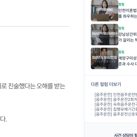
컬럼
인천이혼법무
를 좌우하
컬럼
강남상간위
가 갈리는 
니다
컬럼
계양구미성
준과 수사 
다른 컬럼 더보기
위로 진술했다는 오해를 받는
[음주운전] 인천음주운전변호사상담, 경찰조
[음주운전] 음주운전2회처벌 기준, 두 
[음주운전] 숙취음주운전구제, 전날 술을 마시고
[음주운전] 집행유예기간중 음주운전, 다
[음주운전] 음주운전신호위반사고, 12
다.
사건 상담이 