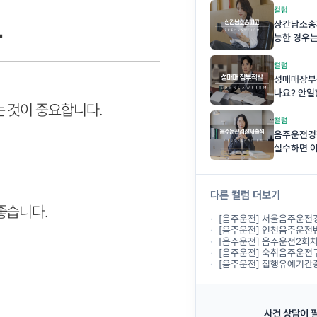
컬럼
요
상간남소송
능한 경우는
컬럼
성매매장부적
나요? 안일
 것이 중요합니다.
이유
컬럼
음주운전경
실수하면 
수 있습니
다른 컬럼 더보기
좋습니다.
[음주운전] 서울음주운전경찰조사, 경찰에서 출석하라
[음주운전] 인천음주운전변호사상담, 경찰조
[음주운전] 음주운전2회처벌 기준, 두 
[음주운전] 숙취음주운전구제, 전날 술을 마시고
[음주운전] 집행유예기간중 음주운전, 다
사건 상담이 