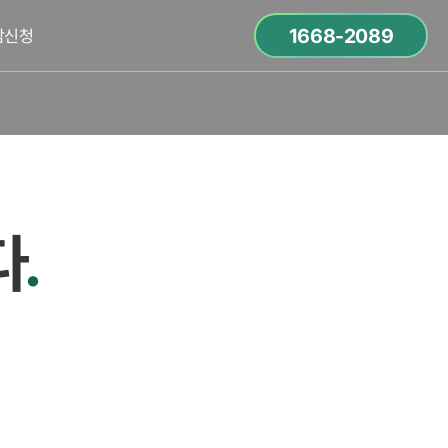
1668-2089
담신청
다
.