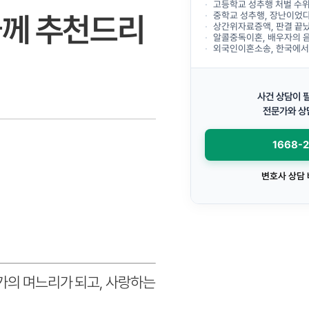
고등학교 성추행 처벌 수
중학교 성추행, 장난이었다는 말
들께 추천드리
상간위자료증액, 판결 끝났다고
알콜중독이혼, 배우자의 음주 문제로
외국인이혼소송, 한국에서 이
사건 상담이 
전문가와 상
1668-
변호사 상담
군가의 며느리가 되고, 사랑하는