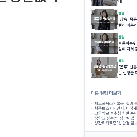
에
컬럼
[상속] 목
빨리 마무
컬럼
불륜이혼위
말에 지쳐
컬럼
[음주] 선
는 실형을
다른 컬럼 더보기
학교폭력조치불복, 결과 통보 후 대응
학폭보호자의견서, 어떻게 작성해야
고등학교 성추행 처벌 수
중학교 성추행, 장난이었다는 말
상간위자료증액, 판결 끝났다고