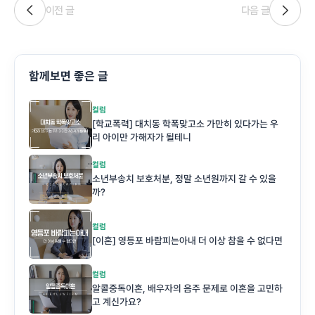
이전 글
다음 글
함께보면 좋은 글
컬럼
[학교폭력] 대치동 학폭맞고소 가만히 있다가는 우
리 아이만 가해자가 될테니
컬럼
소년부송치 보호처분, 정말 소년원까지 갈 수 있을
까?
컬럼
[이혼] 영등포 바람피는아내 더 이상 참을 수 없다면
컬럼
알콜중독이혼, 배우자의 음주 문제로 이혼을 고민하
고 계신가요?