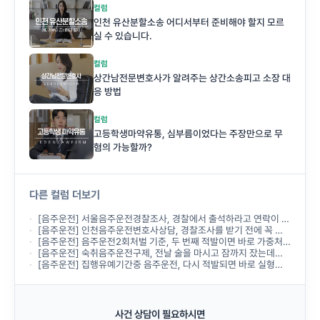
컬럼
인천 유산분할소송 어디서부터 준비해야 할지 모르
실 수 있습니다.
컬럼
상간남전문변호사가 알려주는 상간소송피고 소장 대
응 방법
컬럼
고등학생마약유통, 심부름이었다는 주장만으로 무
혐의 가능할까?
다른 컬럼 더보기
[음주운전] 서울음주운전경찰조사, 경찰에서 출석하라고 연락이 왔는데 무엇부터 준비해야 하나요?
[음주운전] 인천음주운전변호사상담, 경찰조사를 받기 전에 꼭 받아야 하나요?
[음주운전] 음주운전2회처벌 기준, 두 번째 적발이면 바로 가중처벌되나요?
[음주운전] 숙취음주운전구제, 전날 술을 마시고 잠까지 잤는데도 음주운전으로 처벌되나요?
[음주운전] 집행유예기간중 음주운전, 다시 적발되면 바로 실형이 선고되나요?
사건 상담이 필요하시면