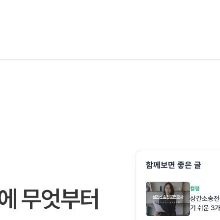
함께보면 좋은 글
전에 무엇부터
컬럼
상간소송전
기 쉬운 3