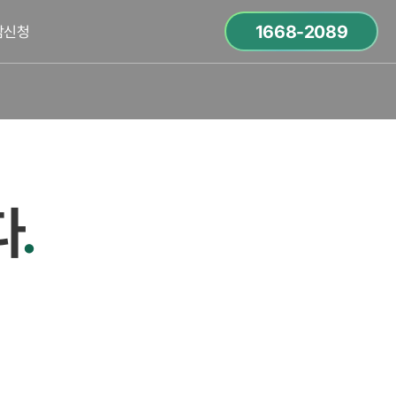
1668-2089
담신청
다
.