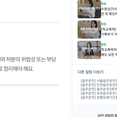
컬럼
수원상간녀
전 꼭 확인
컬럼
[학교폭력]
기록부가 
컬럼
학교폭력처
해도 낮은 
와 처분의 위법성 또는 부당
은 위험합니
 정리해야 해요.
다른 컬럼 더보기
[음주운전] 서울음주운전경찰조사, 경찰에서 출석하라
[음주운전] 인천음주운전변호사상담, 경찰조
[음주운전] 음주운전2회처벌 기준, 두 
[음주운전] 숙취음주운전구제, 전날 술을 마시고
[음주운전] 집행유예기간중 음주운전, 다
사건 상담이 