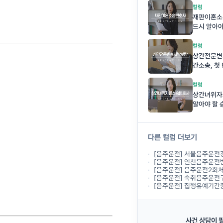
컬럼
재판이혼소송
드시 알아야
컬럼
상간전문변
간소송, 첫
컬럼
상간녀위자
알아야 할 
다른 컬럼 더보기
[음주운전] 서울음주운전경찰조사, 경찰에서 출석하라
[음주운전] 인천음주운전변호사상담, 경찰조
[음주운전] 음주운전2회처벌 기준, 두 
[음주운전] 숙취음주운전구제, 전날 술을 마시고
[음주운전] 집행유예기간중 음주운전, 다
사건 상담이 