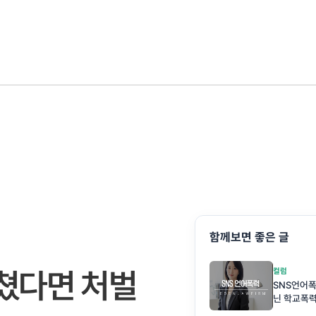
함께보면 좋은 글
다쳤다면 처벌
컬럼
SNS언어폭
닌 학교폭력
다