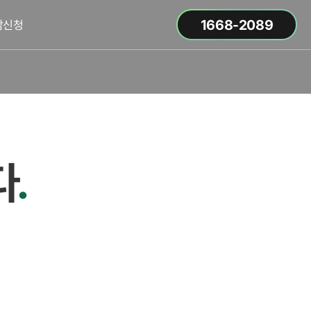
1668-2089
담신청
다
.