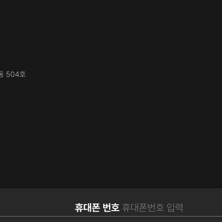
동 504호
휴대폰 번호