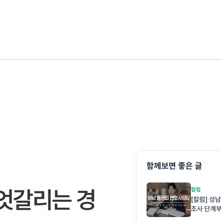
함께보면 좋은 글
 엇갈리는 경
컬럼
[칼럼] 
조사 단계
다