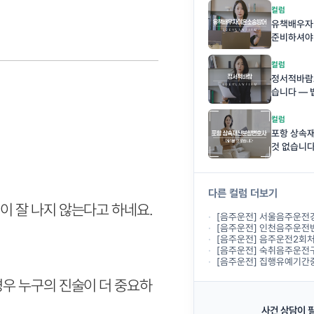
컬럼
유책배우자
준비하셔야
컬럼
정서적바람도
습니다 — 
륜의 기준
컬럼
포항 상속
것 없습니
다른 컬럼 더보기
이 잘 나지 않는다고 하네요.
[음주운전] 서울음주운전경찰조사, 경찰에서 출석하라
[음주운전] 인천음주운전변호사상담, 경찰조
[음주운전] 음주운전2회처벌 기준, 두 
[음주운전] 숙취음주운전구제, 전날 술을 마시고
[음주운전] 집행유예기간중 음주운전, 다
경우 누구의 진술이 더 중요하
사건 상담이 