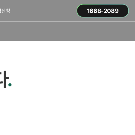
1668-2089
담신청
다
.