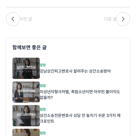
이전 글
다음 글
함께보면 좋은 글
컬럼
강남상간피고변호사 알려주는 상간소송방어
컬럼
미성년자형사처벌, 촉법소년이면 아무런 불이익도
없을까?
컬럼
상간소송전문변호사 상담 전 놓치기 쉬운 3가지 체
크포인트
컬럼