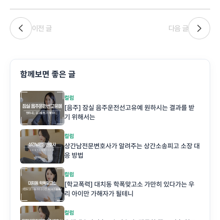
이전 글
다음 글
함께보면 좋은 글
컬럼
[음주] 잠실 음주운전선고유예 원하시는 결과를 받
기 위해서는
컬럼
상간남전문변호사가 알려주는 상간소송피고 소장 대
응 방법
컬럼
[학교폭력] 대치동 학폭맞고소 가만히 있다가는 우
리 아이만 가해자가 될테니
컬럼