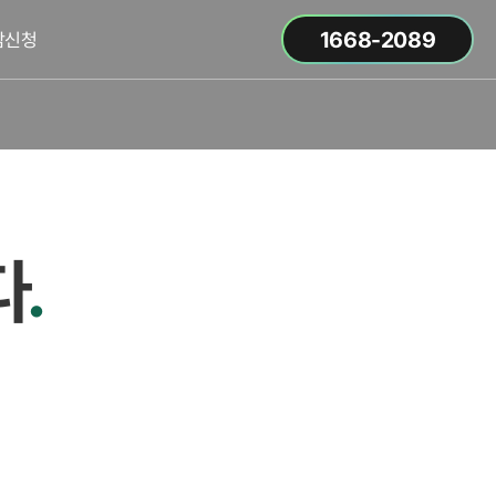
1668-2089
담신청
다
.