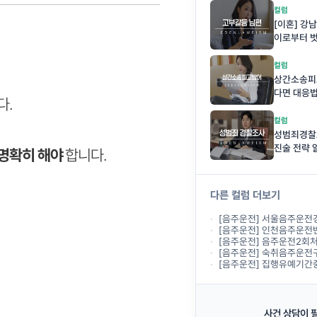
컬럼
[이혼] 강
이로부터 
컬럼
상간소송피
다면 대응
다.
컬럼
성범죄경찰
진술 전략
 명확히 해야
합니다.
다른 컬럼 더보기
[음주운전] 서울음주운전경찰조사, 경찰에서 출석하라
[음주운전] 인천음주운전변호사상담, 경찰조
[음주운전] 음주운전2회처벌 기준, 두 
[음주운전] 숙취음주운전구제, 전날 술을 마시고
[음주운전] 집행유예기간중 음주운전, 다
사건 상담이 