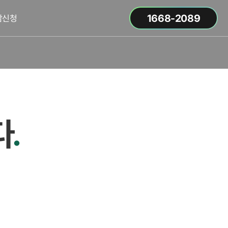
1668-2089
담신청
다
.