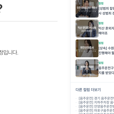
?
컬럼
[성범죄 
사 성범죄 
중요한 이
컬럼
익산 혼외
해야죠
컬럼
[상속] 수
정입니다.
진행해야 
컬럼
음주운전구
지를 받았
다른 컬럼 더보기
[음주운전] 경기 음주운전변호사, 형사재판과
[음주운전] 지하주차장 음주운전, 도로가 
[음주운전] 안양음주운전변호사사무실, 두 
[음주운전] 마포구음주운전변호사사무실, 음주