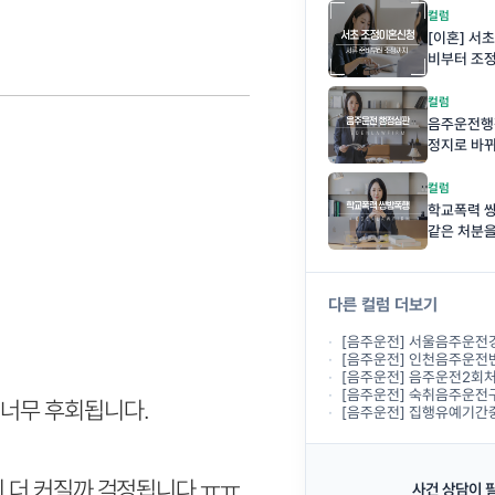
컬럼
[이혼] 서
비부터 조
컬럼
음주운전행
정지로 바
컬럼
학교폭력 쌍
같은 처분을
다른 컬럼 더보기
[음주운전] 서울음주운전경찰조사, 경찰에서 출석하라
[음주운전] 인천음주운전변호사상담, 경찰조
[음주운전] 음주운전2회처벌 기준, 두 
[음주운전] 숙취음주운전구제, 전날 술을 마시고
 너무 후회됩니다.
[음주운전] 집행유예기간중 음주운전, 다
이 더 커질까 걱정됩니다 ㅠㅠ
사건 상담이 