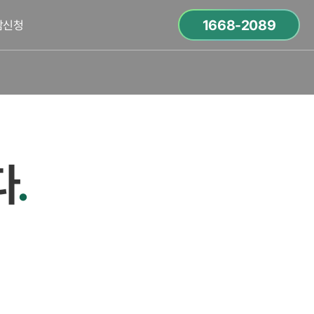
1668-2089
담신청
다
.