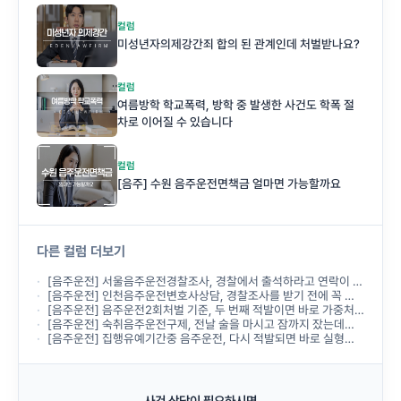
컬럼
미성년자의제강간죄 합의 된 관계인데 처벌받나요?
컬럼
여름방학 학교폭력, 방학 중 발생한 사건도 학폭 절
차로 이어질 수 있습니다
컬럼
[음주] 수원 음주운전면책금 얼마면 가능할까요
다른 컬럼 더보기
[음주운전] 서울음주운전경찰조사, 경찰에서 출석하라고 연락이 왔는데 무엇부터 준비해야 하나요?
[음주운전] 인천음주운전변호사상담, 경찰조사를 받기 전에 꼭 받아야 하나요?
[음주운전] 음주운전2회처벌 기준, 두 번째 적발이면 바로 가중처벌되나요?
[음주운전] 숙취음주운전구제, 전날 술을 마시고 잠까지 잤는데도 음주운전으로 처벌되나요?
[음주운전] 집행유예기간중 음주운전, 다시 적발되면 바로 실형이 선고되나요?
사건 상담이 필요하시면