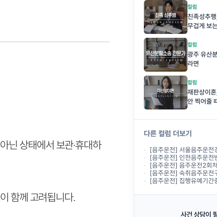
컬럼
친족성추행,
무겁게 보는
컬럼
광주 유산
라면
컬럼
재판상이혼,
안 찍어줄 
다른 컬럼 더보기
 아닌 상태에서 보관·휴대하
[음주운전] 서울음주운전경찰조사, 경찰에서 출석하라
[음주운전] 인천음주운전변호사상담, 경찰조
[음주운전] 음주운전2회처벌 기준, 두 
[음주운전] 숙취음주운전구제, 전날 술을 마시고
[음주운전] 집행유예기간중 음주운전, 다
등이 함께 고려됩니다.
사건 상담이 