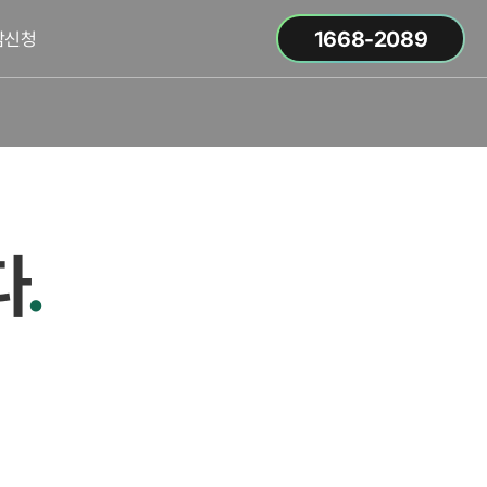
1668-2089
담신청
다
.