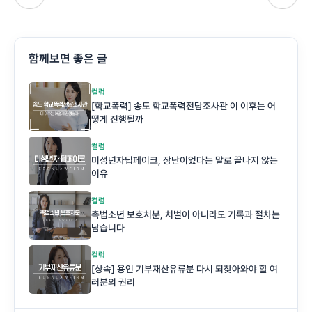
함께보면 좋은 글
컬럼
[학교폭력] 송도 학교폭력전담조사관 이 이후는 어
떻게 진행될까
컬럼
미성년자딥페이크, 장난이었다는 말로 끝나지 않는
이유
컬럼
촉법소년 보호처분, 처벌이 아니라도 기록과 절차는
남습니다
컬럼
[상속] 용인 기부재산유류분 다시 되찾아와야 할 여
러분의 권리