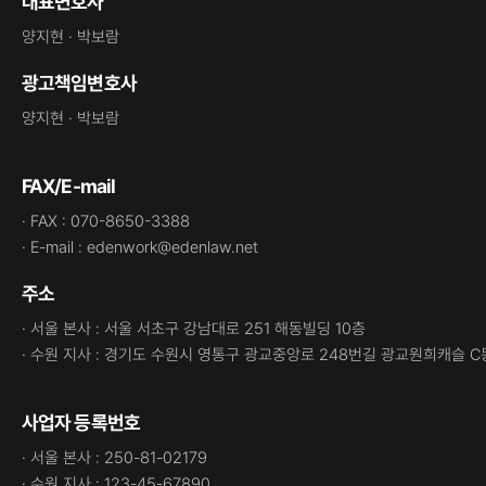
대표변호사
양지현 · 박보람
광고책임변호사
양지현 · 박보람
FAX/E-mail
· FAX : 070-8650-3388
· E-mail : edenwork@edenlaw.net
주소
· 서울 본사 : 서울 서초구 강남대로 251 해동빌딩 10층
· 수원 지사 : 경기도 수원시 영통구 광교중앙로 248번길 광교원희캐슬 C
사업자 등록번호
· 서울 본사 : 250-81-02179
· 수원 지사 : 123-45-67890