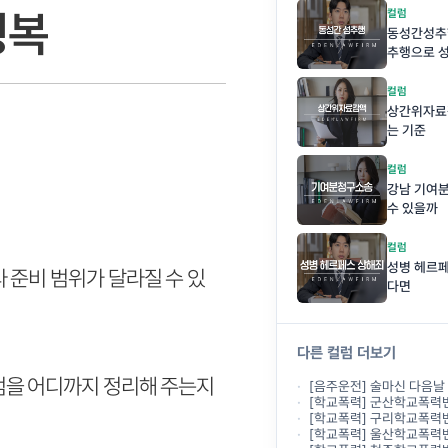
정복
컬럼
동성간성추행
추행으로 
컬럼
상간위자료감
는 기준
컬럼
강남 기여
수 있을까
컬럼
성병 헤르페
준비 범위가 달라질 수 있
다면
다른 컬럼 더보기
점을 어디까지 정리해 주는지
[음주운전] 술마신 다음날 운전, 숙
[학교폭력] 군산학교폭력변호사상담, 쌍방폭행이라는
[학교폭력] 구리학교폭력변호사상담, 돈을 
[학교폭력] 울산학교폭력변호사상담, 장난으로 찍