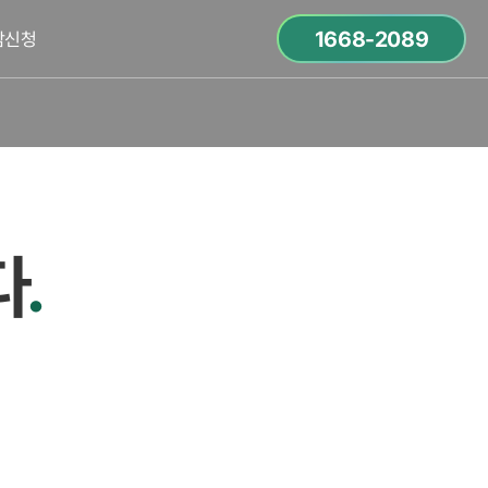
1668-2089
담신청
다
.