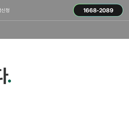
1668-2089
담신청
다
.