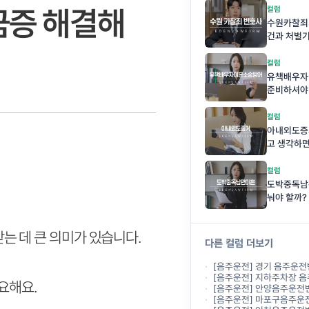
금증 해결해
컬럼
수원카찰죄
건과 처벌
컬럼
유책배우자
준비하셔야
컬럼
아내외도증거
고 생각하
컬럼
도박중독남편
눠야 할까?
 데 큰 의미가 있습니다.
다른 컬럼 더보기
[음주운전] 경기 음주운전변호사, 형사재판과
[음주운전] 지하주차장 음주운전, 도로가 
요해요.
[음주운전] 안양음주운전변호사사무실, 두 
[음주운전] 마포구음주운전변호사사무실, 음주