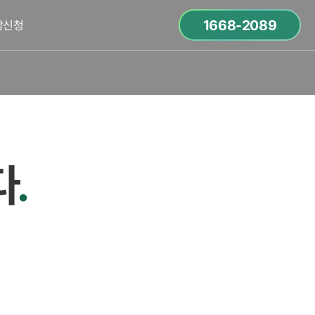
1668-2089
담신청
다
.