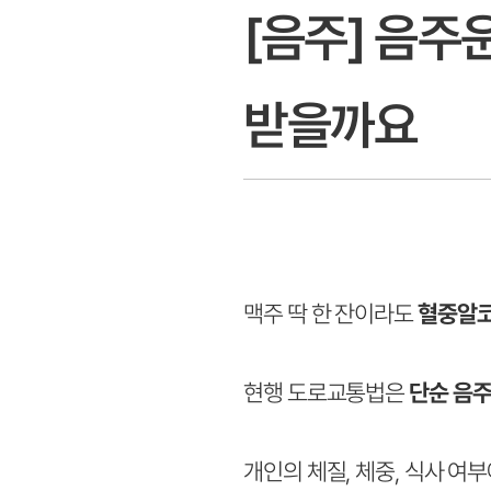
[음주] 음주
받을까요
맥주 딱 한 잔이라도
혈중알코
현행 도로교통법은
단순 음주
개인의 체질, 체중, 식사 여