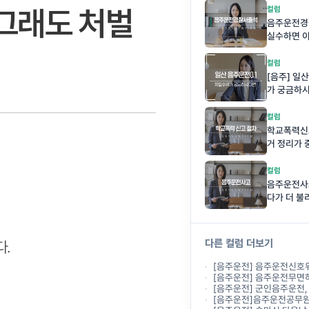
그래도 처벌
컬럼
음주운전경
실수하면 
수 있습니
컬럼
[음주] 일
가 궁금하
컬럼
학교폭력신
거 정리가 
컬럼
음주운전사고
다가 더 불
다른 컬럼 더보기
.
[음주운전] 음주운전신호위반사고, 12
[음주운전] 음주운전무면허벌금, 500만
[음주운전] 군인음주운전, 군징계로 
[음주운전]음주운전공무원징계수위, 