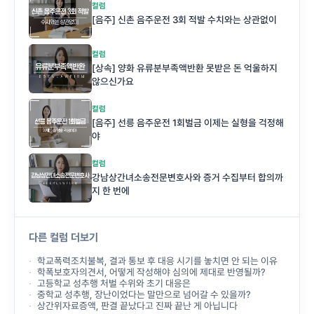
컬럼
[음주] 신촌 음주운전 3회 적발 수치와는 상관없이
컬럼
[상속] 양화 유류분부족액반환 못받은 돈 억울하지
않으신가요
컬럼
[음주] 선릉 음주운전 1회벌금 이제는 실형을 걱정해
야
컬럼
강남상간녀소송전문변호사와 증거 수집부터 합의까
지 한 번에
다른 컬럼 더보기
학교폭력조치불복, 결과 통보 후 대응 시기를 놓치면 안 되는 이유
학폭보호자의견서, 어떻게 작성해야 심의에 제대로 반영될까?
고등학교 성추행 처벌 수위와 초기 대응은
중학교 성추행, 장난이었다는 말만으로 넘어갈 수 있을까?
상간위자료증액, 판결 끝났다고 진짜 끝난 게 아닙니다